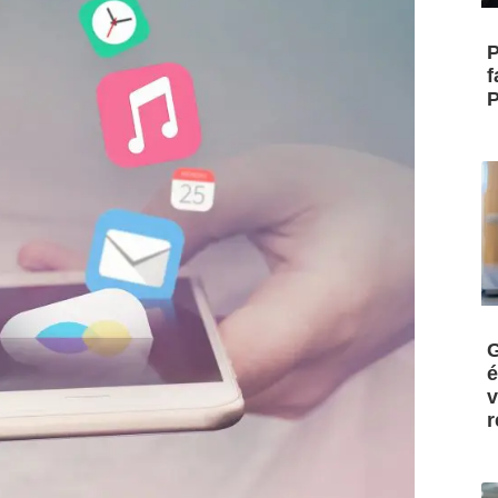
P
f
P
G
é
v
r