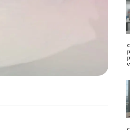
C
p
p
e
C