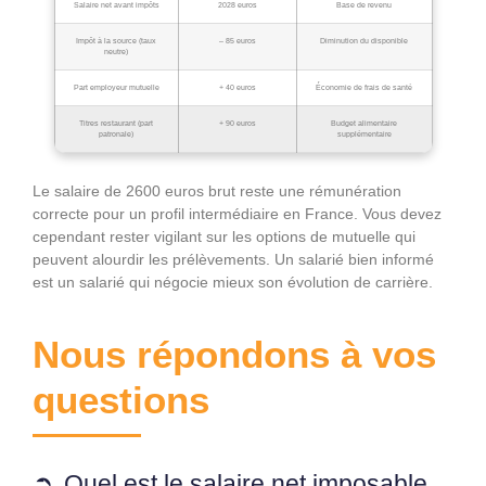
Salaire net avant impôts
2028 euros
Base de revenu
Impôt à la source (taux
– 85 euros
Diminution du disponible
neutre)
Part employeur mutuelle
+ 40 euros
Économie de frais de santé
Titres restaurant (part
+ 90 euros
Budget alimentaire
patronale)
supplémentaire
Le salaire de 2600 euros brut reste une rémunération
correcte pour un profil intermédiaire en France. Vous devez
cependant rester vigilant sur les options de mutuelle qui
peuvent alourdir les prélèvements. Un salarié bien informé
est un salarié qui négocie mieux son évolution de carrière.
Nous répondons à vos
questions
Quel est le salaire net imposable