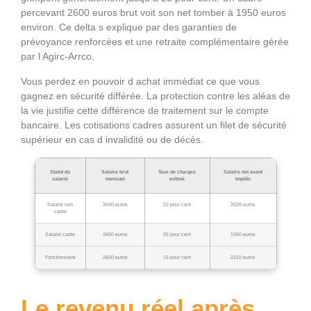
percevant 2600 euros brut voit son net tomber à 1950 euros
environ. Ce delta s explique par des garanties de
prévoyance renforcées et une retraite complémentaire gérée
par l Agirc-Arrco.
Vous perdez en pouvoir d achat immédiat ce que vous
gagnez en sécurité différée. La protection contre les aléas de
la vie justifie cette différence de traitement sur le compte
bancaire. Les cotisations cadres assurent un filet de sécurité
supérieur en cas d invalidité ou de décès.
Statut du
Salaire brut
Taux de charges
Salaire net avant
salarié
mensuel
estimé
impôts
Salarié non
2600 euros
22 pour cent
2028 euros
cadre
Salarié cadre
2600 euros
25 pour cent
1950 euros
Fonctionnaire
2600 euros
15 pour cent
2210 euros
Le revenu réel après