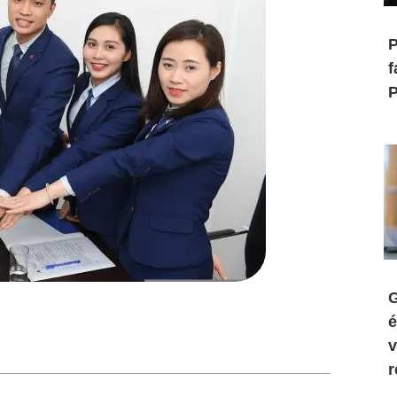
P
f
P
G
é
v
r