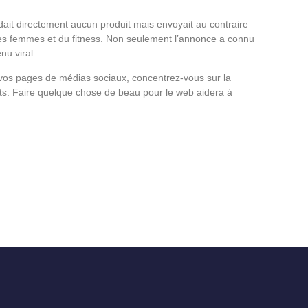
ait directement aucun produit mais envoyait au contraire
des femmes et du fitness. Non seulement l’annonce a connu
u viral.
vos pages de médias sociaux, concentrez-vous sur la
ents. Faire quelque chose de beau pour le web aidera à