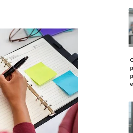
C
p
p
e