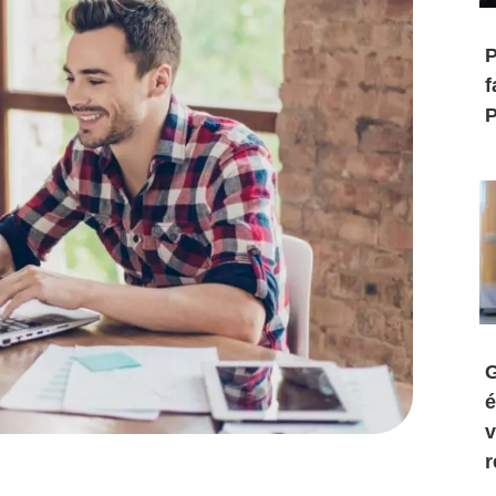
P
f
P
G
é
v
r