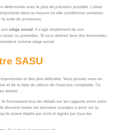
tre déterminée avec le plus de précision possible. L’idéal
t importante dans la mesure où elle conditionne certaines
r la suite du processus.
 à son
siège social
. Il s’agit simplement de son
us louez ou possédez. Si vous désirez faire des économies,
u président comme siège social.
otre SASU
us importantes et des plus délicates. Vous pouvez vous en
ise et de la date de clôture de l’exercice comptable. Ce
es statuts.
Ils fournissent tous les détails sur les rapports entre votre
r ils donnent toutes les données cruciales à avoir sur la
’ils soient établis par écrit et signés par tous les
res
. Il s’agit en l’occurrence de :