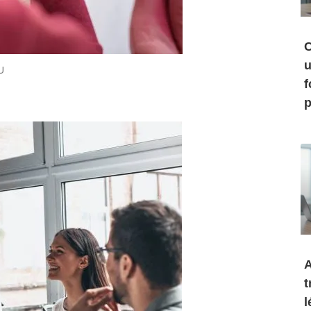
C
u
U
f
p
A
t
l