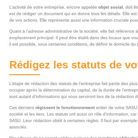
L’activité de votre entreprise, encore appelée
objet social
, doit ê
est de rédiger un document qui en donne tous les détails. Elle es
de vos actions. Elle représente aussi une information cruciale pou
Quant à l’adresse administrative de la société, elle fait référence
emplacement principal. Il peut être établi dans des locaux que vo
il est possible, sous certaines conditions, de définir le domicile d
Rédigez les statuts de v
L’étape de rédaction des statuts de l’entreprise fait partie des pl
occuper après la détermination du capital, de la durée de l’entrepr
sont autant d’informations qui vous serviront lors de la rédaction d
Ces derniers
régissent le fonctionnement
entier de votre SASU. 
société et les tiers. Les statuts ont aussi un rôle d’information, ca
SASU. Leur rédaction obéit à certaines règles. Il faut par exemple qu
associés.
Par ailleurs, ils ne seront valides qu’avec des
mentions obligatoi