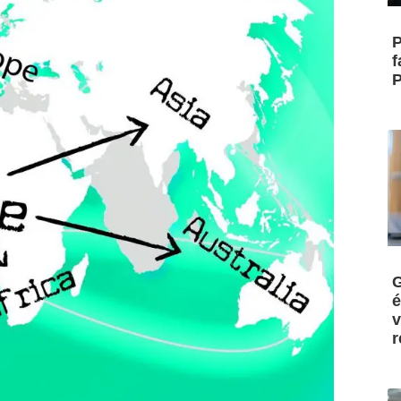
P
f
P
G
é
v
r