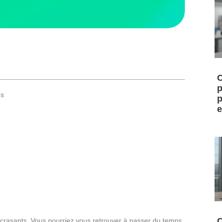
C
p
es
p
e
C
 écrasants. Vous pourriez vous retrouver à passer du temps