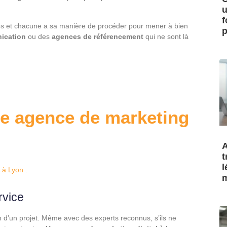
u
f
 et chacune a sa manière de procéder pour mener à bien
p
ication
ou des
agences de référencement
qui ne sont là
ne agence de marketing
A
t
l
l à Lyon
.
m
rvice
 non d’un projet. Même avec des experts reconnus, s’ils ne