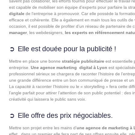
savent pas collaborer, les efforts fournis pour effectuer le travail 
est capable de mobiliser son équipe d’experts pour parfaire la str
digitale
de l’entreprise à promouvoir. Car elle possède la formatio
efficace et cohérente. Elle a également en main tous les outils de 
occasion, il est possible de profiter d’un réseau de partenaire de 
manager
, les webdesigners,
les experts en référencement natu
Elle est douée pour la publicité !
Mettre en place une bonne
stratégie publicitaire
est essentielle
entreprise.
Une agence marketing digital à Lyon
est spécialis
professionnel sérieux se chargera de raconter l’histoire de l’entrep
une grande différence entre un bon communiqué de presse et un 
La capacité à raconter l’histoire ou le « storytelling » fera cett
l’angle parfait pour attirer l’attention de son public potentiel : d
créativité qui laissera le public sans voix.
Elle offre des prix négociables.
Mettre son projet entre les mains d’
une agence de marketing à
effet, dans un premier elle fera part de ses offres ensuite elle né