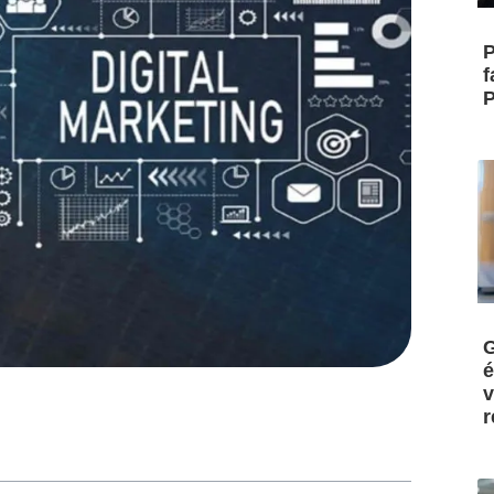
P
f
P
G
é
v
r