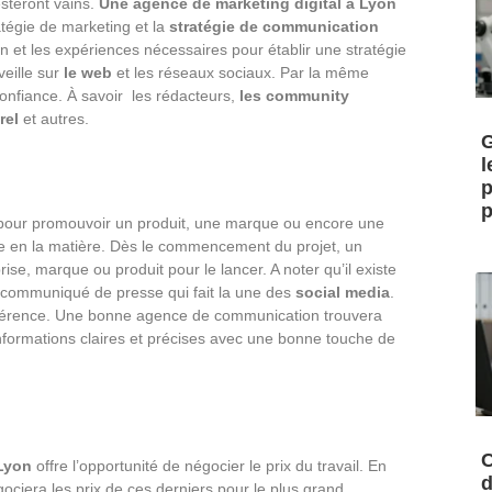
resteront vains.
Une agence de marketing digital à Lyon
atégie de marketing et la
stratégie de communication
n et les expériences nécessaires pour établir une stratégie
veille sur
le web
et les réseaux sociaux. Par la même
confiance. À savoir les rédacteurs,
les community
rel
et autres.
G
l
p
p
 pour promouvoir un produit, une marque ou encore une
ée en la matière. Dès le commencement du projet, un
rise, marque ou produit pour le lancer. A noter qu’il existe
communiqué de presse qui fait la une des
social media
.
e différence. Une bonne agence de communication trouvera
es informations claires et précises avec une bonne touche de
C
 Lyon
offre l’opportunité de négocier le prix du travail. En
d
gociera les prix de ces derniers pour le plus grand