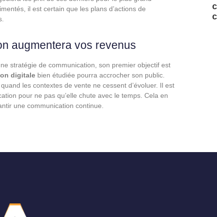
c
entés, il est certain que les plans d’actions de
c
s.
yon augmentera vos revenus
ne stratégie de communication, son premier objectif est
n digitale
bien étudiée pourra accrocher son public.
uand les contextes de vente ne cessent d’évoluer. Il est
tion pour ne pas qu’elle chute avec le temps. Cela en
ntir une communication continue.