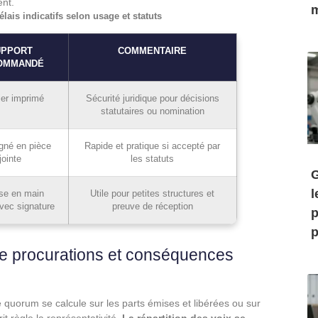
ent.
m
ais indicatifs selon usage et statuts
UPPORT
COMMENTAIRE
OMMANDÉ
ier imprimé
Sécurité juridique pour décisions
statutaires ou nomination
gné en pièce
Rapide et pratique si accepté par
jointe
les statuts
G
l
se en main
Utile pour petites structures et
vec signature
preuve de réception
p
p
ce procurations et conséquences
e quorum se calcule sur les parts émises et libérées ou sur
t règle la représentativité.
La répartition des voix se