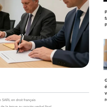
P
f
P
G
é
v
r
n SARL en droit français
e la tenue au procès-verbal final