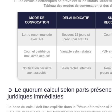
Les envois électroniques se prévoient si les statuts l’autoris
Tableau des modes de convocation et des dél
MODE DE
DÉLAI INDICATIF
S
CONVOCATION
REC
Lettre recommandée
Souvent 15 jours si
Courr
avec AR
prévu par statuts
Courriel certifié ou
Variable selon statuts
PDF si
mail avec accusé
Notification par acte
Selon règles internes
Remi
aux associés
propre a
Le quorum calcul selon parts présen
juridiques immédiates
La base du calcul doit être explicite dans le PVous déterminez si l
un autre dénominateur. Une formalisation des procurations par écri