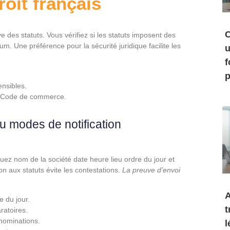
oit français
C
des statuts. Vous vérifiez si les statuts imposent des
. Une préférence pour la sécurité juridique facilite les
u
f
p
ensibles.
le Code de commerce.
u modes de notification
luez nom de la société date heure lieu ordre du jour et
n aux statuts évite les contestations.
La preuve d’envoi
A
 du jour.
t
ratoires.
nominations.
l