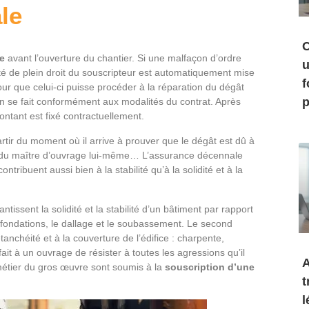
le
C
te
avant l’ouverture du chantier. Si une malfaçon d’ordre
u
ité de plein droit du souscripteur est automatiquement mise
f
ur que celui-ci puisse procéder à la réparation du dégât
p
ion se fait conformément aux modalités du contrat. Après
montant est fixé contractuellement.
rtir du moment où il arrive à prouver que le dégât est dû à
te du maître d’ouvrage lui-même… L’assurance décennale
ribuent aussi bien à la stabilité qu’à la solidité et à la
tissent la solidité et la stabilité d’un bâtiment par rapport
 fondations, le dallage et le soubassement. Le second
tanchéité et à la couverture de l’édifice : charpente,
it à un ouvrage de résister à toutes les agressions qu’il
A
métier du gros œuvre sont soumis à la
souscription d’une
t
l