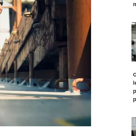
m
G
l
p
p