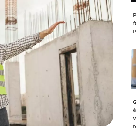
P
f
P
G
é
v
r