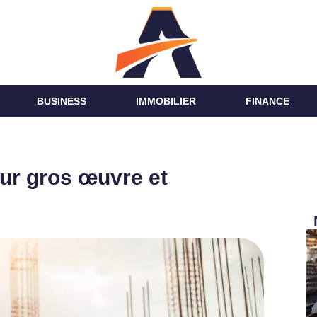
BUSINESS
IMMOBILIER
FINANCE
ur gros œuvre et