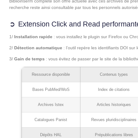
Biblioinserm complète son offre actuelle avec ces archives de pre
recherche reste ainsi consultable par tous les personnels autoris
Extension Click and Read performant
1/
Installation rapide
: vous installez le plugin sur Firefox ou 
2/
Détection automatique
: l’outil repère les identifiants DOI s
3/
Gain de temps
: vous évitez de passer par le site de la bibli
Ressource disponible
Contenus types
Bases PubMed/WoS
Index de citations
Archives Istex
Articles historiques
Catalogues Panist
Revues pluridisciplinaires
Dépôts HAL
Prépublications libres