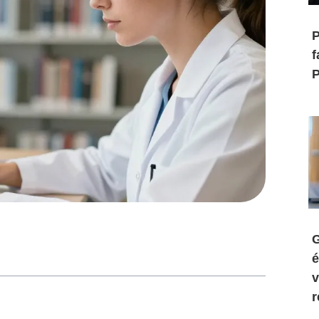
P
f
P
G
é
v
r