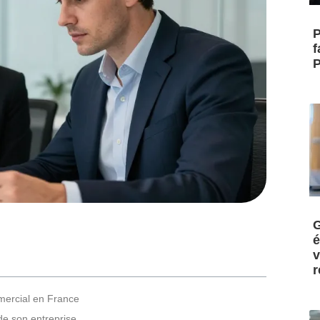
P
f
P
G
é
v
r
mmercial en France
 de son entreprise