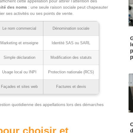
ffichent cette appellation pour attirer l’attention des
cité des noms
: une seule raison sociale peut chapeauter
er ses activités ou ses points de vente.
Le nom commercial
Dénomination sociale
G
Marketing et enseigne
Identité SAS ou SARL
l
p
p
Simple déclaration
Modification des statuts
Usage local ou INPI
Protection nationale (RCS)
Façades et sites web
Factures et devis
estion quotidienne des appellations lors des démarches
C
our choisir et
d