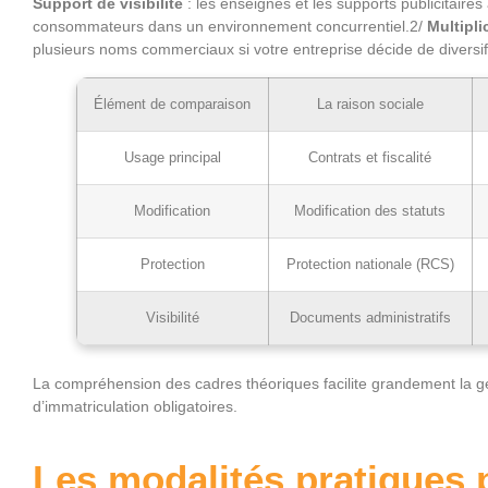
Support de visibilité
: les enseignes et les supports publicitaires a
consommateurs dans un environnement concurrentiel.2/
Multipli
plusieurs noms commerciaux si votre entreprise décide de diversifi
Élément de comparaison
La raison sociale
Usage principal
Contrats et fiscalité
Modification
Modification des statuts
Protection
Protection nationale (RCS)
Visibilité
Documents administratifs
La compréhension des cadres théoriques facilite grandement la g
d’immatriculation obligatoires.
Les modalités pratiques p