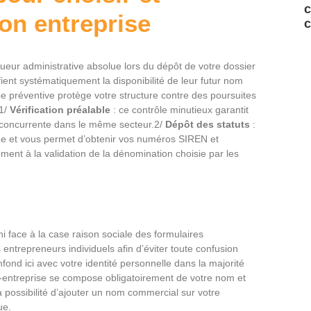
c
son entreprise
c
gueur administrative absolue lors du dépôt de votre dossier
ient systématiquement la disponibilité de leur futur nom
ape préventive protège votre structure contre des poursuites
.1/
Vérification préalable
: ce contrôle minutieux garantit
se concurrente dans le même secteur.2/
Dépôt des statuts
:
dique et vous permet d’obtenir vos numéros SIREN et
tement à la validation de la dénomination choisie par les
ace à la case raison sociale des formulaires
es entrepreneurs individuels afin d’éviter toute confusion
nfond ici avec votre identité personnelle dans la majorité
o-entreprise se compose obligatoirement de votre nom et
 possibilité d’ajouter un nom commercial sur votre
ue.