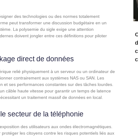
désigner des technologies ou des normes totalement
erme peut transformer une discussion budgétaire en un
stème. La polysemie du sigle exige une attention
C
ernes doivent jongler entre ces définitions pour piloter
d
c
ckage direct de données
c
rique relié physiquement à un serveur ou un ordinateur de
nctionner contrairement aux systèmes NAS ou SAN. Les
ation et ses performances constantes sur des tâches lourdes.
un câble haute vitesse pour garantir un temps de latence
 nécessitant un traitement massif de données en local.
le secteur de la téléphonie
’exposition des utilisateurs aux ondes électromagnétiques.
protéger les citoyens contre les risques potentiels liés aux