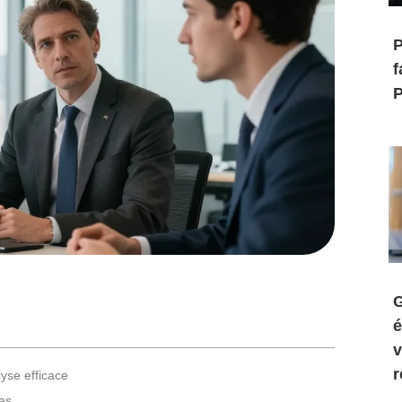
P
f
P
G
é
v
r
lyse efficace
das