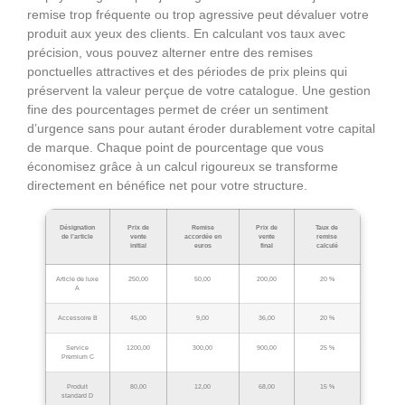
remise trop fréquente ou trop agressive peut dévaluer votre
produit aux yeux des clients. En calculant vos taux avec
précision, vous pouvez alterner entre des remises
ponctuelles attractives et des périodes de prix pleins qui
préservent la valeur perçue de votre catalogue. Une gestion
fine des pourcentages permet de créer un sentiment
d’urgence sans pour autant éroder durablement votre capital
de marque. Chaque point de pourcentage que vous
économisez grâce à un calcul rigoureux se transforme
directement en bénéfice net pour votre structure.
Désignation
Prix de
Remise
Prix de
Taux de
de l’article
vente
accordée en
vente
remise
initial
euros
final
calculé
Article de luxe
250,00
50,00
200,00
20 %
A
Accessoire B
45,00
9,00
36,00
20 %
Service
1200,00
300,00
900,00
25 %
Premium C
Produit
80,00
12,00
68,00
15 %
standard D