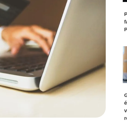
P
f
P
G
é
v
r