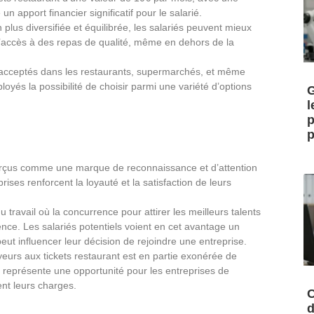
n apport financier significatif pour le salarié.
plus diversifiée et équilibrée, les salariés peuvent mieux
e l’accès à des repas de qualité, même en dehors de la
t acceptés dans les restaurants, supermarchés, et même
loyés la possibilité de choisir parmi une variété d’options
G
l
p
p
perçus comme une marque de reconnaissance et d’attention
rises renforcent la loyauté et la satisfaction de leurs
ravail où la concurrence pour attirer les meilleurs talents
érence. Les salariés potentiels voient en cet avantage un
eut influencer leur décision de rejoindre une entreprise.
eurs aux tickets restaurant est en partie exonérée de
a représente une opportunité pour les entreprises de
ent leurs charges.
C
d