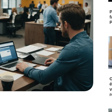
P
f
P
G
é
v
r