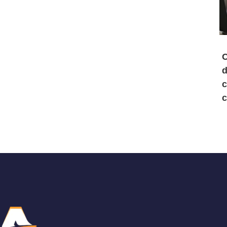
C
d
c
c