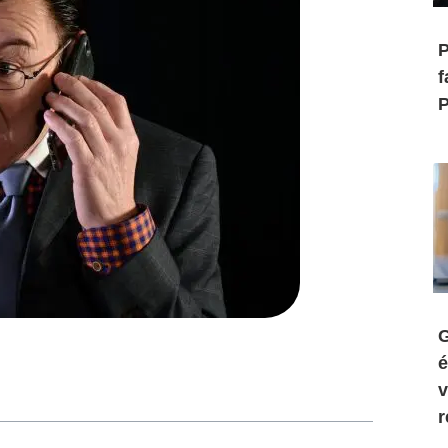
P
f
P
G
é
v
r