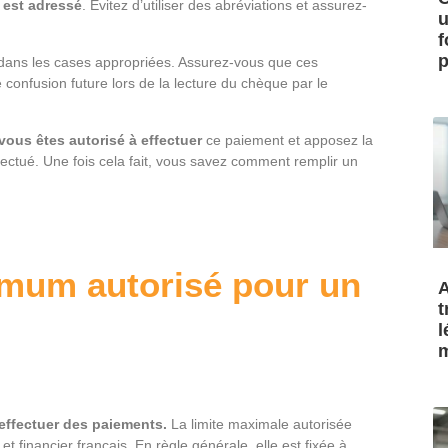
 est adressé
. Évitez d’utiliser des abréviations et assurez-
u
f
p
 dans les cases appropriées. Assurez-vous que ces
 confusion future lors de la lecture du chèque par le
ous êtes autorisé à effectuer
ce paiement et apposez la
fectué. Une fois cela fait, vous savez comment remplir un
imum autorisé pour un
A
t
l
m
effectuer des paiements.
La limite maximale autorisée
financier français. En règle générale, elle est fixée à