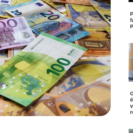
P
f
P
G
é
v
r