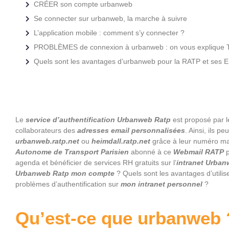
CRÉER son compte urbanweb
Se connecter sur urbanweb, la marche à suivre
L’application mobile : comment s’y connecter ?
PROBLÈMES de connexion à urbanweb : on vous explique
Quels sont les avantages d’urbanweb pour la RATP et se
Le
service d’authentification Urbanweb Ratp
est proposé par l
collaborateurs des
adresses email personnalisées
. Ainsi, ils p
urbanweb.ratp.net
ou
heimdall.ratp.net
grâce à leur numéro matr
Autonome de Transport Parisien
abonné à ce
Webmail RATP
p
agenda et bénéficier de services RH gratuits sur l’
intranet Urba
Urbanweb Ratp mon compte
? Quels sont les avantages d’utilis
problèmes d’authentification sur
mon intranet personnel
?
Qu’est-ce que urbanweb 