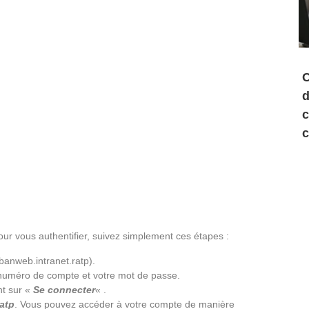
C
d
c
c
Pour vous authentifier, suivez simplement ces étapes :
banweb.intranet.ratp).
e numéro de compte et votre mot de passe.
nt sur «
Se connecter
« .
atp
. Vous pouvez accéder à votre compte de manière