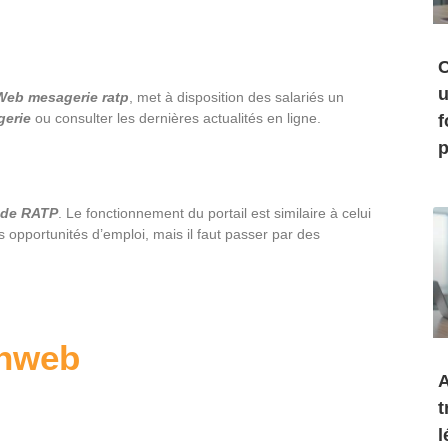
C
u
eb mesagerie ratp
, met à disposition des salariés un
erie
ou consulter les dernières actualités en ligne.
f
p
 de RATP
. Le fonctionnement du portail est similaire à celui
s opportunités d’emploi, mais il faut passer par des
anweb
A
t
l