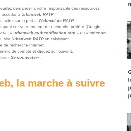
m
veuillez demander à votre responsable des ressources
ur accéder à
Urbanweb RATP
.
, allez sur le portail
Webmail de
RATP
.
tapant sur votre moteur de recherche préféré (Google,
et
« , «
urbanweb authentification ratp
» ou «
créer un
du site
Urbanweb RATP
en saisissant
e de recherche Internet.
numéro de compte et cliquez sur Suivant.
uton «
Se connecter
« .
G
l
b, la marche à suivre
p
p