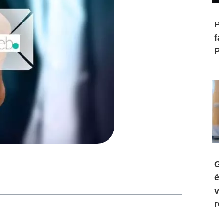
P
f
P
G
é
v
r