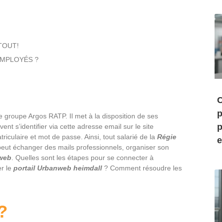
 TOUT!
s EMPLOYÉS ?
C
p
e groupe Argos RATP. Il met à la disposition de ses
p
euvent s’identifier via cette adresse email sur le site
iculaire et mot de passe. Ainsi, tout salarié de la
Régie
e
eut échanger des mails professionnels, organiser son
nweb
. Quelles sont les étapes pour se connecter à
er le
portail Urbanweb heimdall
? Comment résoudre les
?