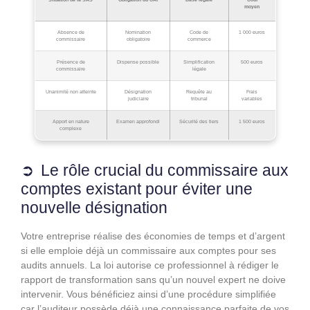
moyen
Absence de
Nomination
Code de
1 000 euros
commissaire
obligatoire
commerce
Présence de
Dispense possible
Simplification
500 euros
commissaire
légale
Unanimité non atteinte
Désignation
Requête au
Frais
judiciaire
tribunal
variables
Apport en nature
Examen approfondi
Sécurité des tiers
1 500 euros
complexe
Le rôle crucial du commissaire aux
comptes existant pour éviter une
nouvelle désignation
Votre entreprise réalise des économies de temps et d’argent
si elle emploie déjà un commissaire aux comptes pour ses
audits annuels. La loi autorise ce professionnel à rédiger le
rapport de transformation sans qu’un nouvel expert ne doive
intervenir. Vous bénéficiez ainsi d’une procédure simplifiée
car l’auditeur possède déjà une connaissance parfaite de vos