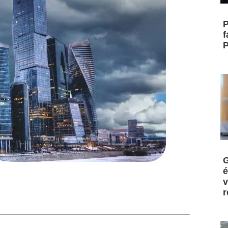
P
f
P
G
é
v
r