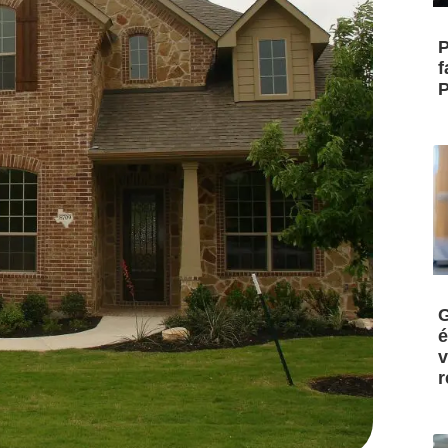
P
f
P
G
é
v
r