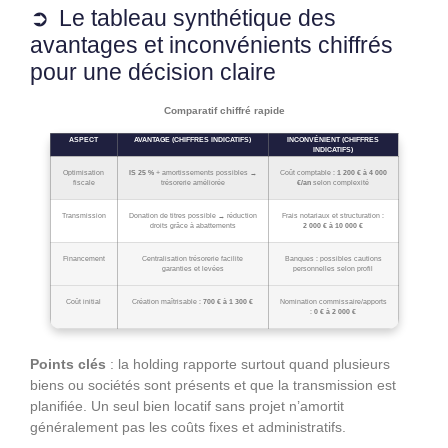
Le tableau synthétique des
avantages et inconvénients chiffrés
pour une décision claire
Comparatif chiffré rapide
ASPECT
AVANTAGE (CHIFFRES INDICATIFS)
INCONVÉNIENT (CHIFFRES
INDICATIFS)
Optimisation
IS 25 %
+ amortissements possibles →
Coût comptable :
1 200 € à 4 000
fiscale
trésorerie améliorée
€/an
selon complexité
Transmission
Donation de titres possible → réduction
Frais notariaux et structuration :
droits grâce à abattements
2 000 € à 10 000 €
Financement
Centralisation trésorerie facilite
Banques : possibles cautions
garanties et levées
personnelles selon profil
Coût initial
Création maîtrisable :
700 € à 1 300 €
Nomination commissaire/apports
:
0 € à 2 000 €
Points clés
: la holding rapporte surtout quand plusieurs
biens ou sociétés sont présents et que la transmission est
planifiée. Un seul bien locatif sans projet n’amortit
généralement pas les coûts fixes et administratifs.