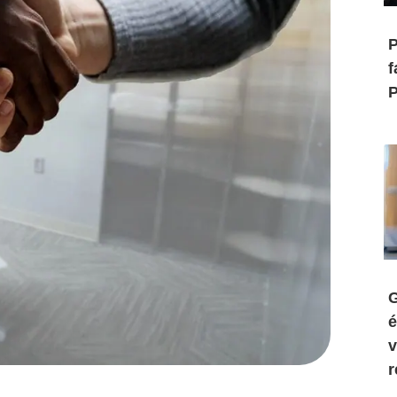
P
f
P
G
é
v
r