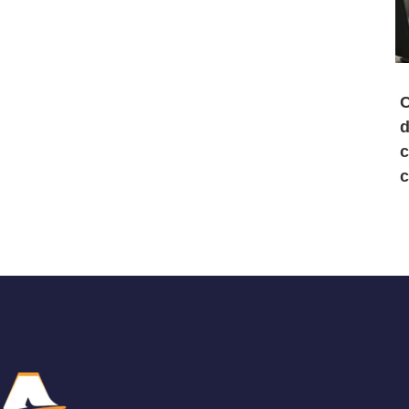
C
d
c
c