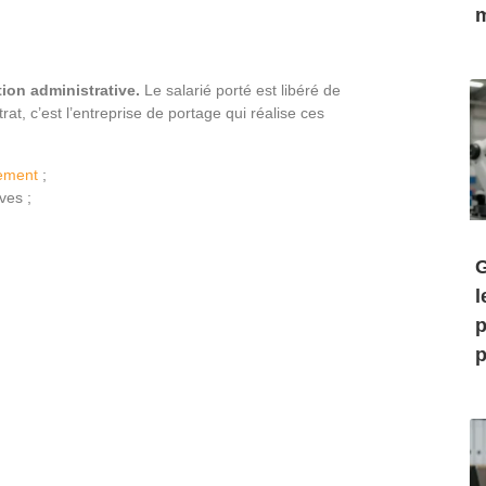
m
ion administrative.
Le salarié porté est libéré de
t, c’est l’entreprise de portage qui réalise ces
ement
;
ves ;
G
l
p
p