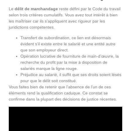
Le
délit de marchandage
reste défini par le Code du travail
selon trois critères cumulatifs. Vous avez tout intérêt à bien
les maîtriser car ils s’appliquent avec rigueur par les
juridictions compétentes.
Transfert de subordination, ce lien est désormais
évident s’il existe entre le salarié et une entité autre
que son employeur direct.
Opération lucrative de fourniture de main-d’œuvre, la
recherche du profit par la mise à disposition de
salariés marque la ligne rouge.
Préjudice au salarié, il suffit que ses droits soient lésés
pour que le délit soit constitué.
Vous faites bien de retenir que l’absence de l’un de ces
éléments rend la qualification caduque. Ce constat se
confirme dans la plupart des décisions de justice récentes.