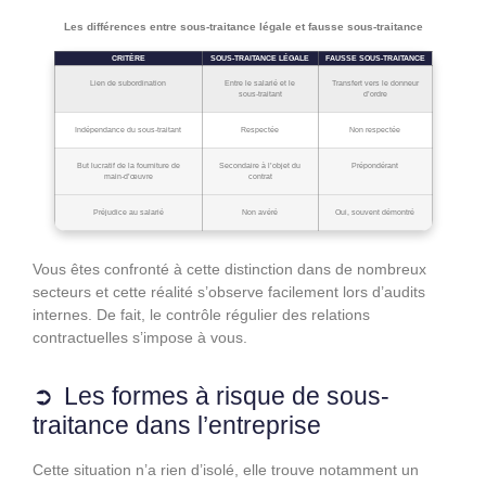
Les différences entre sous-traitance légale et fausse sous-traitance
CRITÈRE
SOUS-TRAITANCE LÉGALE
FAUSSE SOUS-TRAITANCE
Lien de subordination
Entre le salarié et le
Transfert vers le donneur
sous-traitant
d’ordre
Indépendance du sous-traitant
Respectée
Non respectée
But lucratif de la fourniture de
Secondaire à l’objet du
Prépondérant
main-d’œuvre
contrat
Préjudice au salarié
Non avéré
Oui, souvent démontré
Vous êtes confronté à cette distinction dans de nombreux
secteurs et cette réalité s’observe facilement lors d’audits
internes. De fait, le contrôle régulier des relations
contractuelles s’impose à vous.
Les formes à risque de sous-
traitance dans l’entreprise
Cette situation n’a rien d’isolé, elle trouve notamment un