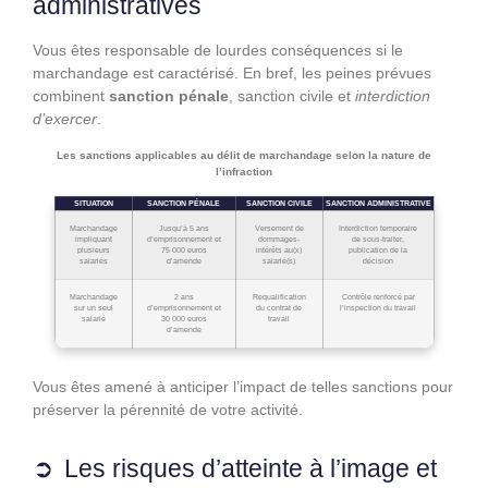
administratives
Vous êtes responsable de lourdes conséquences si le
marchandage est caractérisé. En bref, les peines prévues
combinent
sanction pénale
, sanction civile et
interdiction
d’exercer
.
Les sanctions applicables au délit de marchandage selon la nature de
l’infraction
SITUATION
SANCTION PÉNALE
SANCTION CIVILE
SANCTION ADMINISTRATIVE
Marchandage
Jusqu’à 5 ans
Versement de
Interdiction temporaire
impliquant
d’emprisonnement et
dommages-
de sous-traiter,
plusieurs
75 000 euros
intérêts au(x)
publication de la
salariés
d’amende
salarié(s)
décision
Marchandage
2 ans
Requalification
Contrôle renforcé par
sur un seul
d’emprisonnement et
du contrat de
l’inspection du travail
salarié
30 000 euros
travail
d’amende
Vous êtes amené à anticiper l’impact de telles sanctions pour
préserver la pérennité de votre activité.
Les risques d’atteinte à l’image et