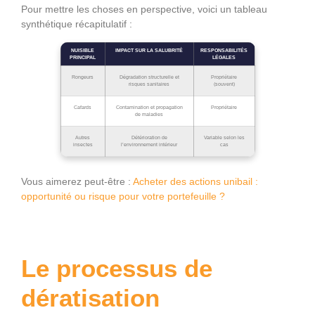
Pour mettre les choses en perspective, voici un tableau
synthétique récapitulatif :
NUISIBLE
IMPACT SUR LA SALUBRITÉ
RESPONSABILITÉS
PRINCIPAL
LÉGALES
Rongeurs
Dégradation structurelle et
Propriétaire
risques sanitaires
(souvent)
Cafards
Contamination et propagation
Propriétaire
de maladies
Autres
Détérioration de
Variable selon les
insectes
l’environnement intérieur
cas
Vous aimerez peut-être :
Acheter des actions unibail :
opportunité ou risque pour votre portefeuille ?
Le processus de
dératisation