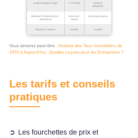
Usage de pièges et gels
1 à 2 heures
Centre et
périphéries
Méthodes 3D (désinfection +
Moins de 2
Zone urbaine dense
dératisation)
heures
Répulsifs à ultrason
Variable
Localisé
Vous aimerez peut-être :
Analyse des Taux Immobiliers de
1970 à Aujourd’hui : Quelles Leçons pour les Entreprises ?
Les tarifs et conseils
pratiques
Les fourchettes de prix et