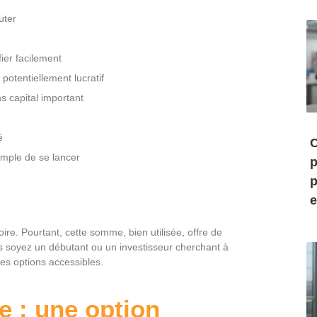
uter
ier facilement
potentiellement lucratif
ns capital important
é
C
imple de se lancer
p
p
e
e. Pourtant, cette somme, bien utilisée, offre de
ous soyez un débutant ou un investisseur cherchant à
des options accessibles.
e : une option