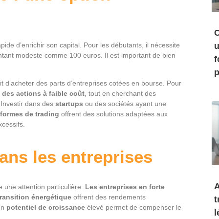
C
e d’enrichir son capital. Pour les débutants, il nécessite
u
tant modeste comme 100 euros. Il est important de bien
f
p
it d’acheter des parts d’entreprises cotées en bourse. Pour
s
des actions à faible coût
, tout en cherchant des
. Investir dans des
startups
ou des sociétés ayant une
eformes de trading
offrent des solutions adaptées aux
xcessifs.
dans les entreprises
A
 une attention particulière.
Les entreprises en forte
transition énergétique
offrent des rendements
t
un
potentiel de croissance
élevé permet de compenser le
l