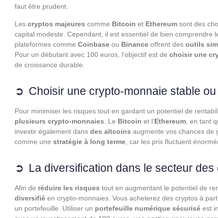
faut être prudent.
Les
cryptos majeures
comme
Bitcoin
et
Ethereum
sont des cho
capital modeste. Cependant, il est essentiel de bien comprendre 
plateformes comme
Coinbase
ou
Binance
offrent des
outils si
Pour un débutant avec 100 euros, l’objectif est de
choisir une cr
de croissance durable.
Choisir une crypto-monnaie stable o
Pour minimiser les risques tout en gardant un potentiel de rentabili
plusieurs crypto-monnaies
. Le
Bitcoin
et l’
Ethereum
, en tant 
investir également dans
des altcoins
augmente vos chances de ga
comme une
stratégie à long terme
, car les prix fluctuent énorm
La diversification dans le secteur de
Afin de
réduire les risques
tout en augmentant le potentiel de re
diversifié
en crypto-monnaies. Vous acheterez des cryptos à part
un portefeuille. Utiliser un
portefeuille numérique sécurisé
est i