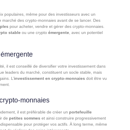
ix populaires, même pour des investisseurs avec un
le marché des crypto-monnaies avant de se lancer. Des
mples
pour acheter, vendre et gérer des crypto-monnaies.
ypto stable
ou une crypto
émergente
, avec un potentiel
u émergente
té, il est conseillé de diversifier votre investissement dans
que leaders du marché, constituent un socle stable, mais
ins. L’
investissement en crypto-monnaies
doit être vu
ément.
s crypto-monnaies
ndement, il est préférable de créer un
portefeuille
ir de
petites sommes
et ainsi construire progressivement
ndispensable pour protéger vos actifs. À long terme, même