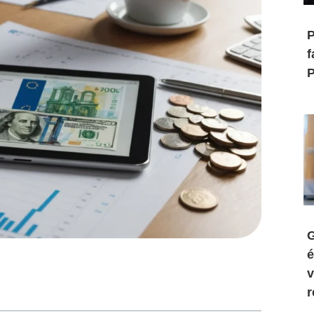
P
f
P
G
é
v
r