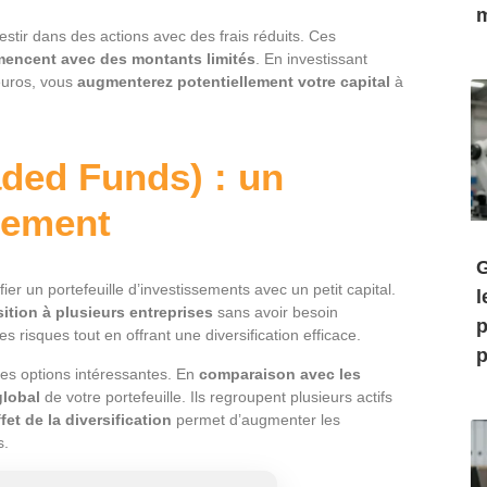
m
vestir dans des actions avec des frais réduits. Ces
encent avec des montants limités
. En investissant
euros, vous
augmenterez
potentiellement votre capital
à
ded Funds) : un
ilement
G
er un portefeuille d’investissements avec un petit capital.
l
ition à plusieurs entreprises
sans avoir besoin
p
s risques tout en offrant une diversification efficace.
p
es options intéressantes. En
comparaison avec les
global
de votre portefeuille. Ils regroupent plusieurs actifs
ffet de la diversification
permet d’augmenter les
s.