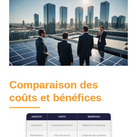
Comparaison des
coûts et bénéfices
ASPECTS
COÛTS
BÉNÉFICES
Installation
Investissement initial
Réduction à long terme
Maintenance
Frais de service
Longévité des systèmes