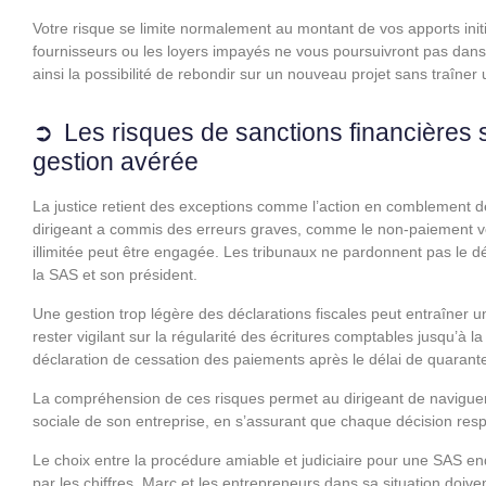
Votre risque se limite normalement au montant de vos apports initia
fournisseurs ou les loyers impayés ne vous poursuivront pas dans 
ainsi la possibilité de rebondir sur un nouveau projet sans traîner 
Les risques de sanctions financières 
gestion avérée
La justice retient des exceptions comme l’action en comblement de p
dirigeant a commis des erreurs graves, comme le non-paiement vo
illimitée peut être engagée. Les tribunaux ne pardonnent pas le d
la SAS et son président.
Une gestion trop légère des déclarations fiscales peut entraîner u
rester vigilant sur la régularité des écritures comptables jusqu’à l
déclaration de cessation des paiements après le délai de quarante-
La compréhension de ces risques permet au dirigeant de naviguer
sociale de son entreprise, en s’assurant que chaque décision resp
Le choix entre la procédure amiable et judiciaire pour une SAS end
par les chiffres. Marc et les entrepreneurs dans sa situation doiven