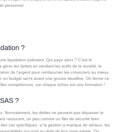
 et personnel.
idation ?
 liquidation judiciaire. Qui paye alors ? C’est le
 gérer les dettes en vendant les actifs de la société, le
écupérer de l’argent pour rembourser les créanciers au mieux.
r un budget serré avant une grosse deadline. On ferme ce
elles compétences, car chaque échec est une formation !
 SAS ?
ues. Normalement, les dettes ne peuvent pas dépasser le
’est rassurant, un peu comme un filet de sécurité bien
des cas spécifiques, si la gestion a manqué de sérieux, les
onsabilités qui vont au-delà de leur mise initiale. On