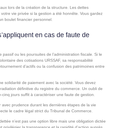
ux lors de la création de la structure. Les dettes
votre vie privée si la gestion a été honnête. Vous gardez
un boulet financier personnel.
s’appliquent en cas de faute de
assif ou les poursuites de l’administration fiscale. Si le
lontaire des cotisations URSSAF, sa responsabilité
étournement d’actifs ou la confusion des patrimoines entre
ne solidarité de paiement avec la société. Vous devez
a radiation définitive du registre du commerce. Un oubli de
cinq jours suffit à caractériser une faute de gestion.
 avec prudence durant les dernières étapes de la vie
ecte le cadre légal strict du Tribunal de Commerce.
ettée n’est pas une option libre mais une obligation dictée
t privilégier la transparence et la rapidité d’action auprès