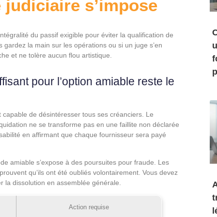
 judiciaire s’impose
C
’intégralité du passif exigible pour éviter la qualification de
u
 gardez la main sur les opérations ou si un juge s’en
he et ne tolère aucun flou artistique.
f
p
fisant pour l’option amiable reste le
st capable de désintéresser tous ses créanciers. Le
iquidation ne se transforme pas en une faillite non déclarée
sabilité en affirmant que chaque fournisseur sera payé
de amiable s’expose à des poursuites pour fraude. Les
 prouvent qu’ils ont été oubliés volontairement. Vous devez
r la dissolution en assemblée générale.
A
t
Action requise
l