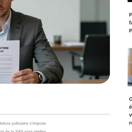
P
f
P
G
é
v
r
édure judiciaire s’impose
nt de la SAS sont réelles