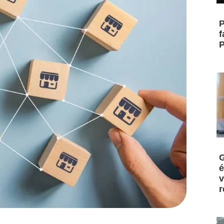
P
f
P
G
é
v
r