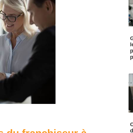
G
l
p
p
C
s du franchiseur à
d