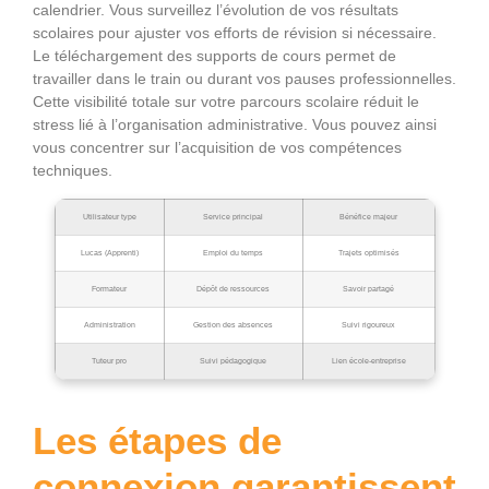
calendrier. Vous surveillez l’évolution de vos résultats
scolaires pour ajuster vos efforts de révision si nécessaire.
Le téléchargement des supports de cours permet de
travailler dans le train ou durant vos pauses professionnelles.
Cette visibilité totale sur votre parcours scolaire réduit le
stress lié à l’organisation administrative. Vous pouvez ainsi
vous concentrer sur l’acquisition de vos compétences
techniques.
Utilisateur type
Service principal
Bénéfice majeur
Lucas (Apprenti)
Emploi du temps
Trajets optimisés
Formateur
Dépôt de ressources
Savoir partagé
Administration
Gestion des absences
Suivi rigoureux
Tuteur pro
Suivi pédagogique
Lien école-entreprise
Les étapes de
connexion garantissent