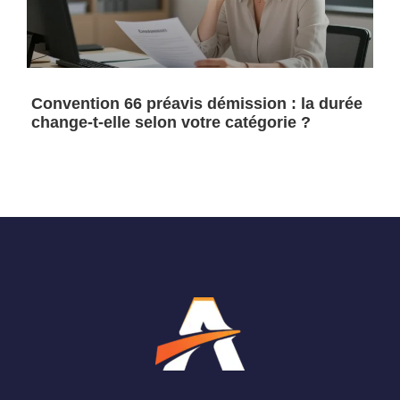
Convention 66 préavis démission : la durée
change-t-elle selon votre catégorie ?