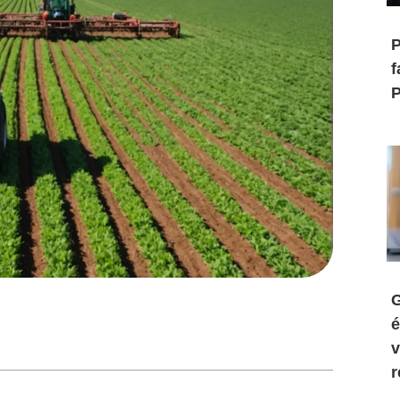
P
f
P
G
é
v
r