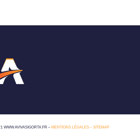
21 WWW.AVIVASIGORTA.FR –
MENTIONS LÉGALES –
SITEMAP