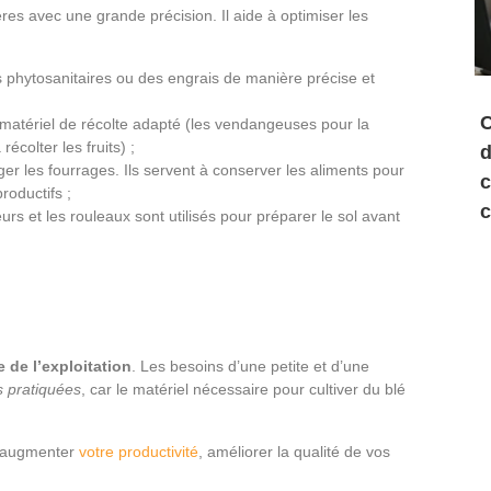
res avec une grande précision. Il aide à optimiser les
ts phytosanitaires ou des engrais de manière précise et
C
matériel de récolte adapté (les vendangeuses pour la
colter les fruits) ;
d
lager les fourrages. Ils servent à conserver les aliments pour
c
roductifs ;
c
eurs et les rouleaux sont utilisés pour préparer le sol avant
le de l’exploitation
. Les besoins d’une petite et d’une
s pratiquées
, car le matériel nécessaire pour cultiver du blé
us augmenter
votre productivité
, améliorer la qualité de vos