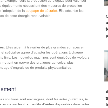
ar exemple, vers la production de biogazs pour valoriser
es équipements nécessitent des mesures de protection
 l’adoption de la
soupape de sécurité
. Elle sécurise les
cace de cette énergie renouvelable.
C
u
f
p
des
. Elles aident à travailler de plus grandes surfaces en
riel spécialisé agrée d’adapter les opérations à chaque
uits finis. Les nouvelles machines sont équipées de
moteurs
es mettent en œuvre des pratiques agricoles, plus
andage d’engrais ou de produits phytosanitaires.
ssement
A
t
eurs solutions sont envisagées, dont
les aides publiques, le
ez-vous sur les
dispositifs d’aides
disponibles dans votre
l