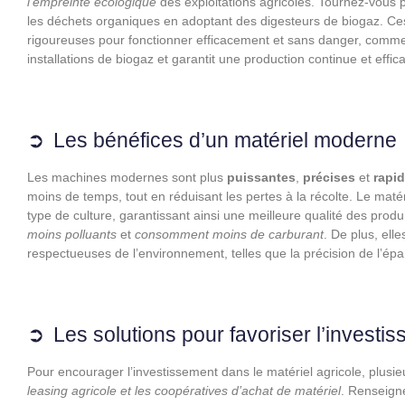
l’empreinte écologique
des exploitations agricoles. Tournez-vous p
les déchets organiques en adoptant des digesteurs de biogaz. C
rigoureuses pour fonctionner efficacement et sans danger, comme
installations de biogaz et garantit une production continue et effi
Les bénéfices d’un matériel moderne
Les machines modernes sont plus
puissantes
,
précises
et
rapi
moins de temps, tout en réduisant les pertes à la récolte. Le maté
type de culture, garantissant ainsi une meilleure qualité des prod
moins polluants
et
consomment moins de carburant
. De plus, ell
respectueuses de l’environnement, telles que la précision de l’ép
Les solutions pour favoriser l’investi
Pour encourager l’investissement dans le matériel agricole, plusi
leasing agricole et les coopératives d’achat de matériel
. Renseign