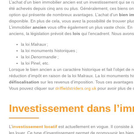
L’achat d’un bien immobilier ancien est un investissement qui se 
été achevés depuis cinq ans ou plus. Généralement, ces biens ont d
option qui présente de nombreux avantages. L’achat d’un
bien im
disponible. En plus de cela, vous avez la possibilité de trouver pl
L’immobilier
ancien
vous offre également un plus vaste choix. En c
anciens, la législation prévoit des
lois
qui l’encadrent. Nous avon
la loi
Malraux
;
la loi monuments historiques ;
la loi
Denormandie
;
la loi Pinel, etc.
Lorsque le bien ancien a un caractère historique et fait l’objet de 
réduction d’impôt en raison de la loi Malraux. La loi monuments h
défiscalisation
sur les revenus d’imposition. Tous ces avantages 
Vous pouvez cliquer sur
driffieldstriders.org.uk
pour avoir plus de d
Investissement dans l’imm
L’
investissement locatif
est actuellement en vogue. Il consiste à
les louer. Ce type d’investissement permet de promouvoir les biens 