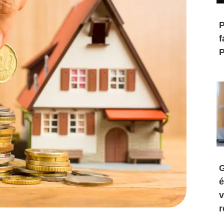
P
f
P
G
é
v
r