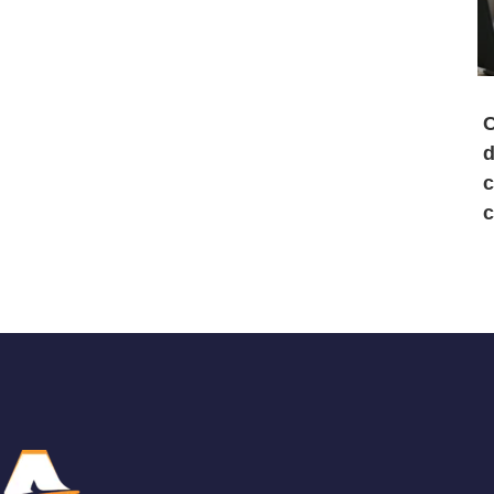
C
d
c
c