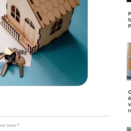
P
f
P
G
é
v
r
pour nous ?