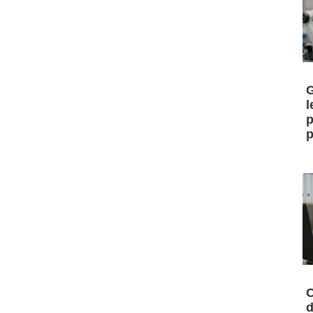
G
l
p
p
C
d