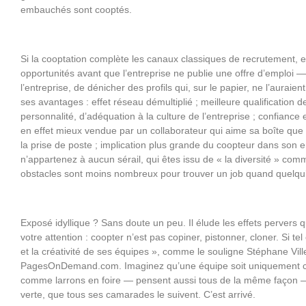
embauchés sont cooptés.
Si la cooptation complète les canaux classiques de recrutement, e
opportunités avant que l’entreprise ne publie une offre d’emplo
l’entreprise, de dénicher des profils qui, sur le papier, ne l’aura
ses avantages : effet réseau démultiplié ; meilleure qualificatio
personnalité, d’adéquation à la culture de l’entreprise ; confiance
en effet mieux vendue par un collaborateur qui aime sa boîte que p
la prise de poste ; implication plus grande du coopteur dans son en
n’appartenez à aucun sérail, qui êtes issu de « la diversité » com
obstacles sont moins nombreux pour trouver un job quand quel
Exposé idyllique ? Sans doute un peu. Il élude les effets pervers 
votre attention : coopter n’est pas copiner, pistonner, cloner. Si tel e
et la créativité de ses équipes », comme le souligne Stéphane Vil
PagesOnDemand.com. Imaginez qu’une équipe soit uniquement c
comme larrons en foire — pensent aussi tous de la même façon —, q
verte, que tous ses camarades le suivent. C’est arrivé.