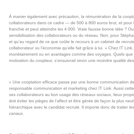
À manier également avec précaution, la rémunération de la coopta
collaborateurs dans ce cadre — de 500 à 800 euros brut, et pour le
franchie et peut atteindre les 4 000. Vraie fausse bonne idée ? Oui
sensibilisation des collaborateurs ou du réseau. Non, pour Stéphan
et qu’au regard de ce que coûte le recours à un cabinet de recrut
collaborateur vu l’économie qu’elle fait grâce à lui. » Chez IT Lin
monétairement ou en avantages comme des voyages. Quels que soie
motivation du coopteur, s’ensuivrait sinon une moindre qualité de
« Une cooptation efficace passe par une bonne communication de l
responsable communication et marketing chez IT Link. Aussi cette S
ses collaborateurs au bon usage des réseaux sociaux, lieux propi
doit éviter les pièges de l’affect et être gérée de façon la plus neu
hiérarchique avec le candidat recruté. Il importe donc de traite
canaux.