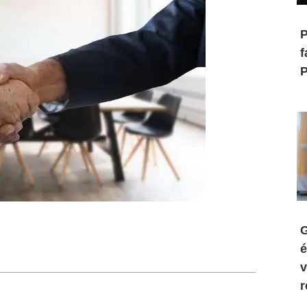
P
f
P
G
é
v
r