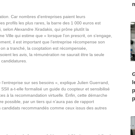
m
tion. Car nombres d’entreprises paient leurs
s profils les plus rares, la barre des 1 000 euros est
, selon Alexandre Xiradakis, qui prône plutôt la
e Ville qui estime que « lorsque l’on prescrit, on s’engage,
ement, il est important que l’entreprise récompense son
k, on a tranché, la cooptation est récompensée,
nt les avis, la rémunération ne saurait être la seule
s candidatures.
G
l
’entreprise sur ses besoins », explique Julien Guerrand,
SII a-t-elle formalisé un guide du coopteur et sensibilisé
p
ces à la recommandation virtuelle. Enfin, cette démarche
p
tre possible, par un tiers qui n’aura pas de rapport
r les candidats recommandés comme ceux issus des autres