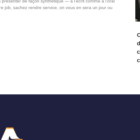
 présenter de façon synthétique — à l’écrit comme à l’oral
e job, sachez rendre service, on vous en sera un jour ou
C
d
c
c