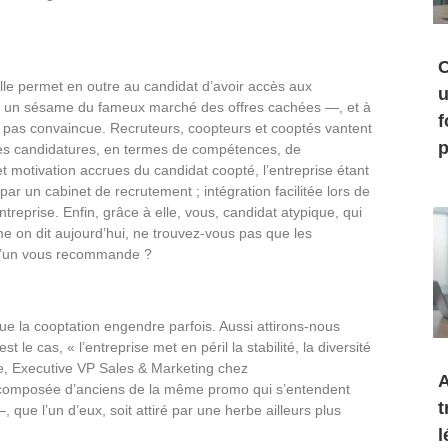
C
lle permet en outre au candidat d’avoir accès aux
u
i — un sésame du fameux marché des offres cachées —, et à
f
ient pas convaincue. Recruteurs, coopteurs et cooptés vantent
p
n des candidatures, en termes de compétences, de
 et motivation accrues du candidat coopté, l’entreprise étant
ar un cabinet de recrutement ; intégration facilitée lors de
treprise. Enfin, grâce à elle, vous, candidat atypique, qui
me on dit aujourd’hui, ne trouvez-vous pas que les
qu’un vous recommande ?
que la cooptation engendre parfois. Aussi attirons-nous
st le cas, « l’entreprise met en péril la stabilité, la diversité
le, Executive VP Sales & Marketing chez
A
omposée d’anciens de la même promo qui s’entendent
t
ue l’un d’eux, soit attiré par une herbe ailleurs plus
l