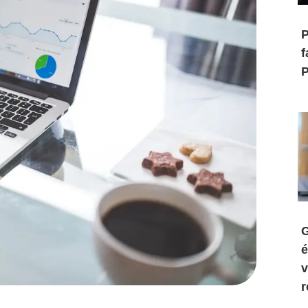
P
f
P
G
é
v
r