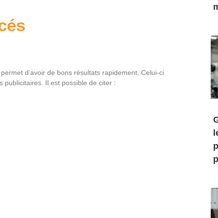
m
ncés
s permet d’avoir de bons résultats rapidement. Celui-ci
blicitaires. Il est possible de citer :
G
l
p
p