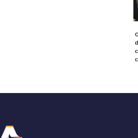
C
d
c
c