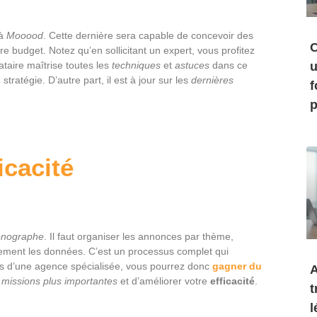
 à
Mooood
. Cette dernière sera capable de concevoir des
C
tre budget. Notez qu’en sollicitant un expert, vous profitez
ataire maîtrise toutes les
techniques
et
astuces
dans ce
u
tratégie. D’autre part, il est à jour sur les
dernières
f
p
icacité
onographe
. Il faut organiser les annonces par thème,
èrement les données. C’est un processus complet qui
es d’une agence spécialisée, vous pourrez donc
gagner du
A
s
missions plus importantes
et d’améliorer votre
efficacité
.
t
l