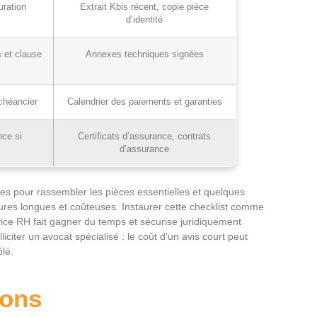
uration
Extrait Kbis récent, copie pièce
d’identité
 et clause
Annexes techniques signées
échéancier
Calendrier des paiements et garanties
nce si
Certificats d’assurance, contrats
d’assurance
es pour rassembler les pièces essentielles et quelques
ures longues et coûteuses. Instaurer cette checklist comme
ice RH fait gagner du temps et sécurise juridiquement
liciter un avocat spécialisé : le coût d’un avis court peut
lé.
ions