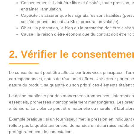
Consentement : il doit être libre et éclairé ; toute pression
entraîner l’annulation.
Capacité : s’assurer que les signataires sont habilités (pe
société, pouvoir inscrit au Kbis, procuration valable).
Objet : la prestation, le bien ou la prestation doit être claire
Cause : la raison d’être économique du contrat doit être licit
2. Vérifier le consentemen
Le consentement peut être affecté par trois vices principaux : l’erreu
correspondances, notes de réunion et offres. Une erreur porteuse 
nature du produit, sa quantité ou son prix si ces éléments étaient
Le dol se manifeste par des manœuvres trompeuses : informations
essentiels, promesses inten­tionnellement mensongères. Les preuv
antérieurs. La violence peut être matérielle ou morale ; il faut alo
Exemple pratique : si un fournisseur met la pression en indiquant 
reflète pas la qualité annoncée, demandez un délai raisonnable et
protègera en cas de contestation.