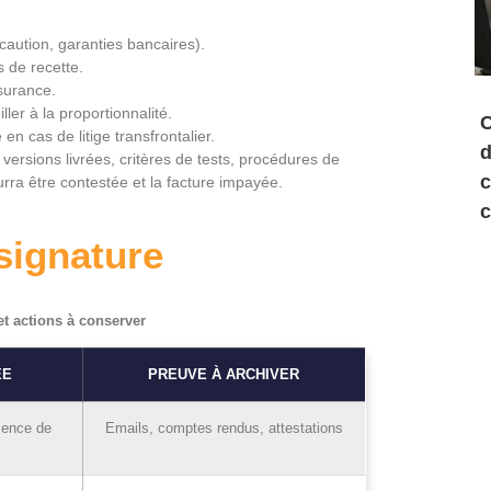
caution, garanties bancaires).
s de recette.
ssurance.
ller à la proportionnalité.
C
 en cas de litige transfrontalier.
d
 versions livrées, critères de tests, procédures de
c
urra être contestée et la facture impayée.
c
signature
et actions à conserver
ÉE
PREUVE À ARCHIVER
sence de
Emails, comptes rendus, attestations