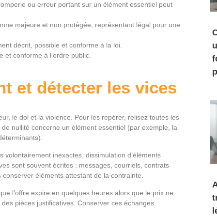
, tromperie ou erreur portant sur un élément essentiel peut
rsonne majeure et non protégée, représentant légal pour une
C
u
ment décrit, possible et conforme à la loi.
e et conforme à l’ordre public.
f
p
t et détecter les vices
r, le dol et la violence. Pour les repérer, relisez toutes les
de nullité concerne un élément essentiel (par exemple, la
 déterminants).
 volontairement inexactes, dissimulation d’éléments
es sont souvent écrites : messages, courriels, contrats
rs conserver éléments attestant de la contrainte.
A
que l’offre expire en quelques heures alors que le prix ne
t
 des pièces justificatives. Conserver ces échanges
l