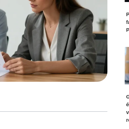
P
f
P
G
é
v
r