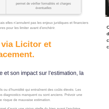
permet de vérifier formalités et charges
éventuelles
is elles n’annulent pas les enjeux juridiques et financiers
C
es pour les limiter avant d’enchérir.
d
c
via Licitor et
c
cacement.
 et son impact sur l’estimation, la
s ou d’humidité qui entraînent des coûts élevés. Les
ins diagnostics manquent ou sont anciens. Prévoir une
le risque de mauvaise estimation.
rmet d’avoir une vision réelle du bien avant l’enchère.