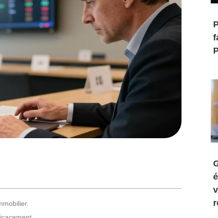
P
f
P
G
é
v
r
mmobilier.
fficacement.