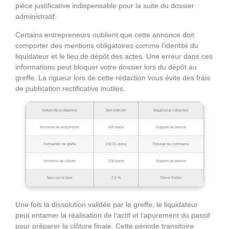
pièce justificative indispensable pour la suite du dossier
administratif.
Certains entrepreneurs oublient que cette annonce doit
comporter des mentions obligatoires comme l’identité du
liquidateur et le lieu de dépôt des actes. Une erreur dans ces
informations peut bloquer votre dossier lors du dépôt au
greffe. La rigueur lors de cette rédaction vous évite des frais
de publication rectificative inutiles.
Nature de la dépense
Tarif indicatif
Organisme collecteur
Annonce de dissolution
149 euros
Support de presse
Formalités de greffe
192,01 euros
Tribunal de commerce
Annonce de clôture
108 euros
Support de presse
Taxe sur le boni
2,5 %
Trésor Public
Une fois la dissolution validée par le greffe, le liquidateur
peut entamer la réalisation de l’actif et l’apurement du passif
pour préparer la clôture finale. Cette période transitoire