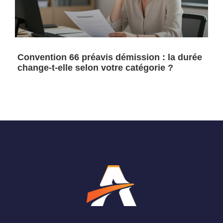
Convention 66 préavis démission : la durée
change-t-elle selon votre catégorie ?