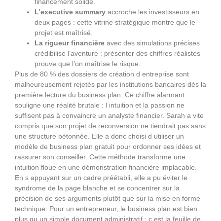
financement solide.
L’executive summary
accroche les investisseurs en
deux pages : cette vitrine stratégique montre que le
projet est maîtrisé.
La rigueur financière
avec des simulations précises
crédibilise l’aventure : présenter des chiffres réalistes
prouve que l’on maîtrise le risque.
Plus de 80 % des dossiers de création d entreprise sont
malheureusement rejetés par les institutions bancaires dès la
première lecture du business plan. Ce chiffre alarmant
souligne une réalité brutale : l intuition et la passion ne
suffisent pas à convaincre un analyste financier. Sarah a vite
compris que son projet de reconversion ne tiendrait pas sans
une structure bétonnée. Elle a donc choisi d utiliser un
modèle de business plan gratuit pour ordonner ses idées et
rassurer son conseiller. Cette méthode transforme une
intuition floue en une démonstration financière implacable.
En s appuyant sur un cadre préétabli, elle a pu éviter le
syndrome de la page blanche et se concentrer sur la
précision de ses arguments plutôt que sur la mise en forme
technique. Pour un entrepreneur, le business plan est bien
plus qu un simple document administratif ; c est la feuille de