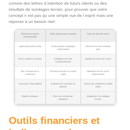
comme des lettres d intention de futurs clients ou des
résultats de sondages terrain, pour prouver que votre
concept n est pas qu une simple vue de l esprit mais une
réponse à un besoin réel.
Élément de preuve
Détail attendu par la banque
Ratio de sécurité requis
indispensable
Apport personnel solide
Fonds propres et épargne
Minimum 30 % du montant
mobilisables
total
Devis certifiés et récents
Chiffrage exact des
Validité de moins de 3 mois
investissements
Bail commercial ou
Promesse de bail ou contrat
Validation du flux et de l
compromis
signé
emplacement
Curriculum Vitae détaillé
Expériences concrètes en
Preuve de compétence métier
gestion
réelle
Statuts juridiques
Choix de la forme de l
Adaptation à la stratégie
entreprise
fiscale
Outils financiers et