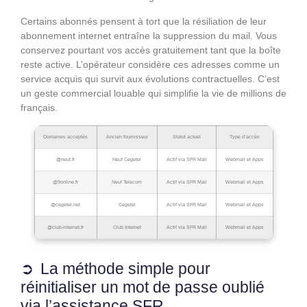
Certains abonnés pensent à tort que la résiliation de leur
abonnement internet entraîne la suppression du mail. Vous
conservez pourtant vos accès gratuitement tant que la boîte
reste active. L’opérateur considère ces adresses comme un
service acquis qui survit aux évolutions contractuelles. C’est
un geste commercial louable qui simplifie la vie de millions de
français.
Domaines acceptés
Ancien fournisseur
Statut actuel
Type d’accès
@neuf.fr
Neuf Cegetel
Actif via SFR Mail
Webmail et Apps
@9online.fr
Neuf Telecom
Actif via SFR Mail
Webmail et Apps
@cegetel.net
Cegetel
Actif via SFR Mail
Webmail et Apps
@club-internet.fr
Club Internet
Actif via SFR Mail
Webmail et Apps
La méthode simple pour
réinitialiser un mot de passe oublié
via l’assistance SFR