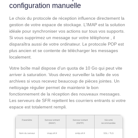
configuration manuelle
Le choix du protocole de réception influence directement la
gestion de votre espace de stockage. L’IMAP est la solution
idéale pour synchroniser vos actions sur tous vos supports.
Si vous supprimez un message sur votre téléphone , il
disparaîtra aussi de votre ordinateur. Le protocole POP est
plus ancien et se contente de télécharger les messages
localement.
Votre boîte mail dispose d’un quota de 10 Go qui peut vite
arriver à saturation. Vous devez surveiller la taille de vos
archives si vous recevez beaucoup de pièces jointes. Un
nettoyage régulier permet de maintenir le bon
fonctionnement de la réception des nouveaux messages.
Les serveurs de SFR rejettent les courriers entrants si votre
espace est totalement rempli.
Paramètre
Serveur entrant
Serveur sortant
Sécurité
(IMAP)
(SMTP)
recommandée
Nom du serveur
imap.sfr.fr
smtp.sfr.fr
SSL / TLS