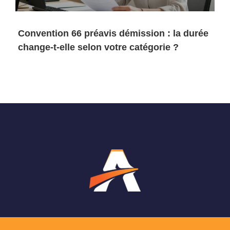
Convention 66 préavis démission : la durée
change-t-elle selon votre catégorie ?