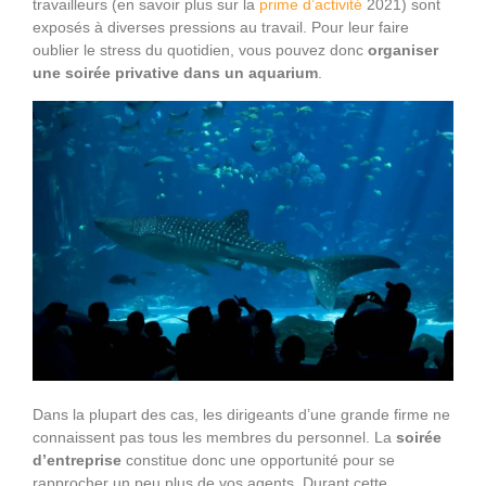
travailleurs (en savoir plus sur la
prime d’activité
2021) sont
exposés à diverses pressions au travail. Pour leur faire
oublier le stress du quotidien, vous pouvez donc
organiser
une soirée privative dans un aquarium
.
Dans la plupart des cas, les dirigeants d’une grande firme ne
connaissent pas tous les membres du personnel. La
soirée
d’entreprise
constitue donc une opportunité pour se
rapprocher un peu plus de vos agents. Durant cette