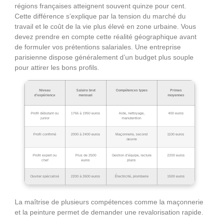
régions françaises atteignent souvent quinze pour cent.
Cette différence s’explique par la tension du marché du
travail et le coût de la vie plus élevé en zone urbaine. Vous
devez prendre en compte cette réalité géographique avant
de formuler vos prétentions salariales. Une entreprise
parisienne dispose généralement d’un budget plus souple
pour attirer les bons profils.
Niveau
Salaire brut
Compétences types
Primes
d’expérience
mensuel
moyennes
Profil débutant ou
1766 à 1950 euros
Aide, nettoyage,
400 euros
junior
manutention
Profil confirmé
2000 à 2400 euros
Maçonnerie, second
1100 euros
œuvre
Profil expert ou
Plus de 2500
Gestion d’équipe, lecture
2200 euros
chef
euros
plans
Ouvrier spécialisé
2200 à 2600 euros
Électricité, plomberie
1500 euros
La maîtrise de plusieurs compétences comme la maçonnerie
et la peinture permet de demander une revalorisation rapide.