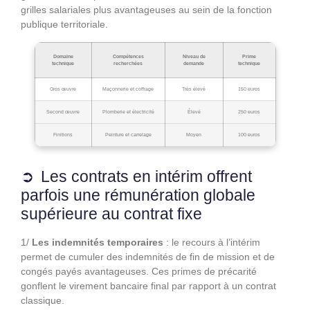
grilles salariales plus avantageuses au sein de la fonction
publique territoriale.
Domaine
Compétences
Niveau de
Prime
technique
recherchées
demande
technique
Gros œuvre
Maçonnerie et coffrage
Très élevé
150 euros
Second œuvre
Plomberie et électricité
Élevé
250 euros
Finitions
Peinture et carrelage
Moyen
100 euros
Les contrats en intérim offrent
parfois une rémunération globale
supérieure au contrat fixe
1/
Les indemnités temporaires
: le recours à l’intérim
permet de cumuler des indemnités de fin de mission et de
congés payés avantageuses. Ces primes de précarité
gonflent le virement bancaire final par rapport à un contrat
classique.