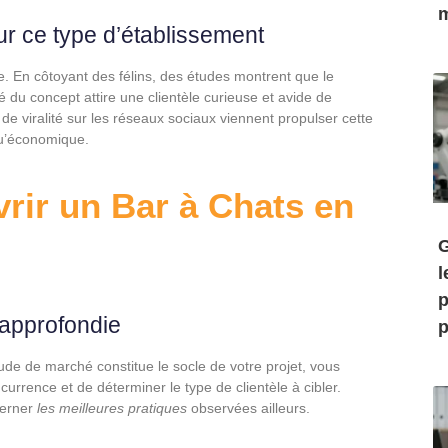
m
ur ce type d’établissement
e. En côtoyant des félins, des études montrent que le
té du concept attire une clientèle curieuse et avide de
l de viralité sur les réseaux sociaux viennent propulser cette
qu’économique.
rir un Bar à Chats en
G
l
p
 approfondie
p
de de marché constitue le socle de votre projet, vous
rrence et de déterminer le type de clientèle à cibler.
 cerner
les meilleures pratiques
observées ailleurs.