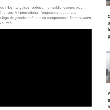
 villes françaises, séduisant un public toujours plus
riences. À l’international, l’engouement pour ces
C
florilège de grandes métropoles européennes.
Se pose alors
u
s autres?
f
p
A
t
l