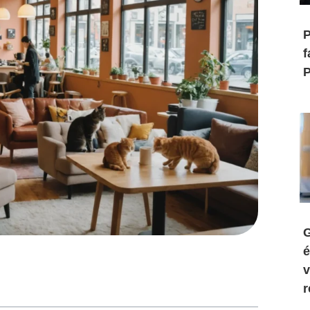
P
f
P
G
é
v
r