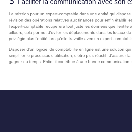
Faciliter la communication avec son 
La mission pour un expert-comptable dans une entité qui dispose déj
révision des opérations relatives aux finances pour enfin établir les
l’expert-comptable récupérera tout juste les données que l’entité 
ailleurs, cela permet d’éviter les déplacements dans les locaux de
privilégie plus l’entité lorsqu’elle travaille avec un expert-comptabl
Disposer d’un logiciel de comptabilité en ligne est une solution qui
simplifier le processus d’utilisation, d’être plus réactif, d’assurer 
gagner du temps. Enfin, il contribue à une bonne communication ent