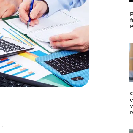
P
f
P
G
é
v
r
 ?