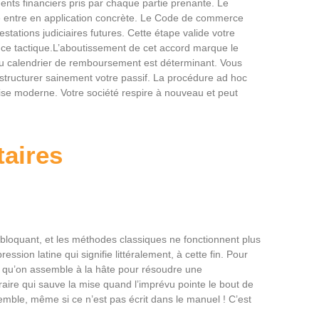
ents financiers pris par chaque partie prenante. Le
le entre en application concrète. Le Code de commerce
stations judiciaires futures. Cette étape valide votre
nce tactique.L’aboutissement de cet accord marque le
du calendrier de remboursement est déterminant. Vous
tructurer sainement votre passif. La procédure ad hoc
rise moderne. Votre société respire à nouveau et peut
aires
 bloquant, et les méthodes classiques ne fonctionnent plus
ssion latine qui signifie littéralement, à cette fin. Pour
e qu’on assemble à la hâte pour résoudre une
oraire qui sauve la mise quand l’imprévu pointe le bout de
mble, même si ce n’est pas écrit dans le manuel ! C’est