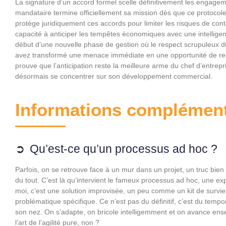
La signature d’un accord formel scelle définitivement les engagem
mandataire termine officiellement sa mission dès que ce protoco
protège juridiquement ces accords pour limiter les risques de conte
capacité à anticiper les tempêtes économiques avec une intellige
début d’une nouvelle phase de gestion où le respect scrupuleux 
avez transformé une menace immédiate en une opportunité de res
prouve que l’anticipation reste la meilleure arme du chef d’entrep
désormais se concentrer sur son développement commercial.
Informations complément
Qu’est-ce qu’un processus ad hoc ?
Parfois, on se retrouve face à un mur dans un projet, un truc bien
du tout. C’est là qu’intervient le fameux processus ad hoc, une expre
moi, c’est une solution improvisée, un peu comme un kit de survi
problématique spécifique. Ce n’est pas du définitif, c’est du temp
son nez. On s’adapte, on bricole intelligemment et on avance ense
l’art de l’agilité pure, non ?