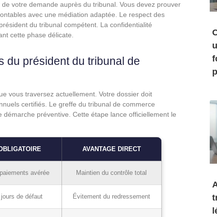
igne de votre demande auprès du tribunal. Vous devez prouver
rmontables avec une médiation adaptée. Le respect des
 président du tribunal compétent. La confidentialité
C
nt cette phase délicate.
u
f
s du président du tribunal de
p
e vous traversez actuellement. Votre dossier doit
nuels certifiés. Le greffe du tribunal de commerce
e démarche préventive. Cette étape lance officiellement le
OBLIGATOIRE
AVANTAGE DIRECT
 paiements avérée
Maintien du contrôle total
A
t
jours de défaut
Évitement du redressement
l