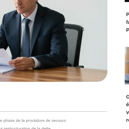
P
f
P
G
é
v
r
ère phase de la procédure de secours
 restructuration de la dette