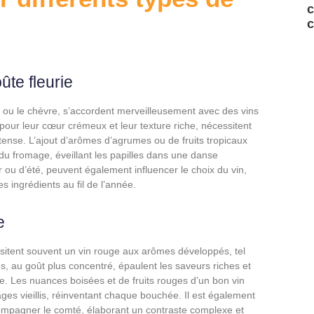
c
c
ûte fleurie
 ou le chèvre, s’accordent merveilleusement avec des vins
our leur cœur crémeux et leur texture riche, nécessitent
 intense. L’ajout d’arômes d’agrumes ou de fruits tropicaux
 du fromage, éveillant les papilles dans une danse
 ou d’été, peuvent également influencer le choix du vin,
s ingrédients au fil de l’année.
e
tent souvent un vin rouge aux arômes développés, tel
, au goût plus concentré, épaulent les saveurs riches et
e. Les nuances boisées et de fruits rouges d’un bon vin
es vieillis, réinventant chaque bouchée. Il est également
compagner le comté, élaborant un contraste complexe et