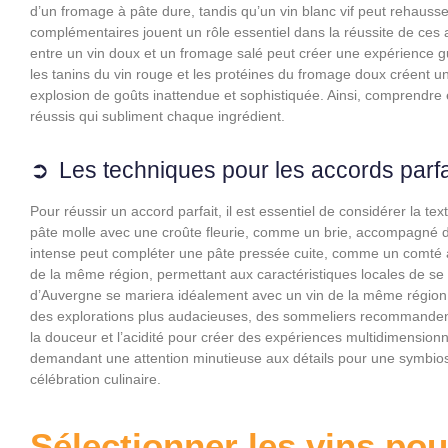
d’un fromage à pâte dure, tandis qu’un vin blanc vif peut rehaus
complémentaires jouent un rôle essentiel dans la réussite de ces 
entre un vin doux et un fromage salé peut créer une expérience g
les tanins du vin rouge et les protéines du fromage doux créent une
explosion de goûts inattendue et sophistiquée. Ainsi, comprendre e
réussis qui subliment chaque ingrédient.
Les techniques pour les accords parfa
Pour réussir un accord parfait, il est essentiel de considérer la te
pâte molle avec une croûte fleurie, comme un brie, accompagné d’
intense peut compléter une pâte pressée cuite, comme un comté a
de la même région, permettant aux caractéristiques locales de s
d’Auvergne se mariera idéalement avec un vin de la même région, ré
des explorations plus audacieuses, des sommeliers recommandent 
la douceur et l’acidité pour créer des expériences multidimension
demandant une attention minutieuse aux détails pour une symbios
célébration culinaire.
Sélectionner les vins pou