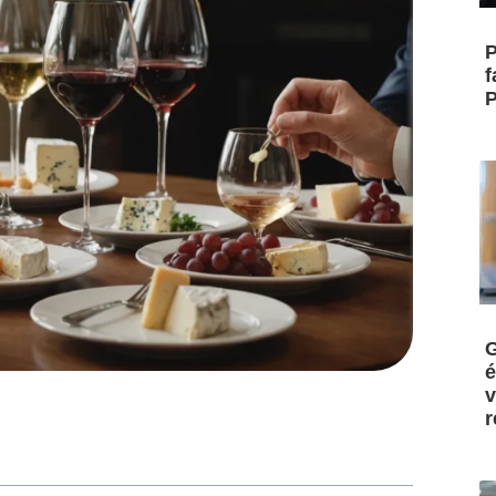
P
f
P
G
é
v
r