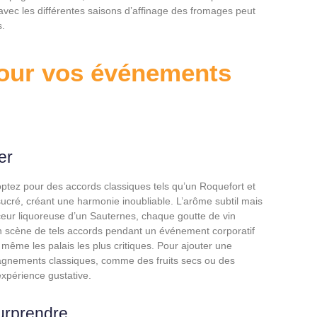
avec les différentes saisons d’affinage des fromages peut
s.
our vos événements
er
optez pour des accords classiques tels qu’un Roquefort et
 sucré, créant une harmonie inoubliable. L’arôme subtil mais
eur liquoreuse d’un Sauternes, chaque goutte de vin
n scène de tels accords pendant un événement corporatif
t même les palais les plus critiques. Pour ajouter une
agnements classiques, comme des fruits secs ou des
expérience gustative.
surprendre