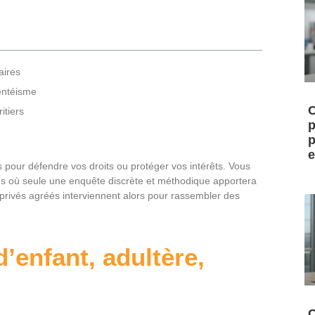
aires
sentéisme
C
itiers
p
p
e
es pour défendre vos droits ou protéger vos intérêts. Vous
s où seule une enquête discrète et méthodique apportera
s privés agréés interviennent alors pour rassembler des
d’enfant, adultère,
C