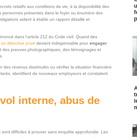
u
crets relatifs aux conditions de vie, à la disponibilité des
f
 les personnes présentes dans le foyer ou énumère des
p
igations aident à établir un rapport détaillé et
é énoncé dans l’article 212 du Code civil. Quand des
un détective privé
devient indispensable pour
engager
nt des preuves photographiques, des témoignages et
e.
r des revenus dissimulés ou vérifier la situation financière
éclarés, identifient de nouveaux employeurs et constatent
A
t
 vol interne, abus de
l
m
 sont difficiles à prouver sans enquête approfondie. Les