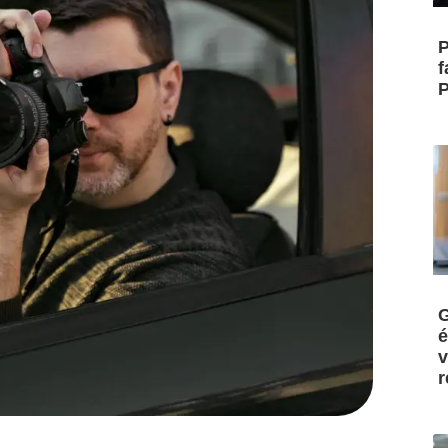
P
f
P
G
é
v
r