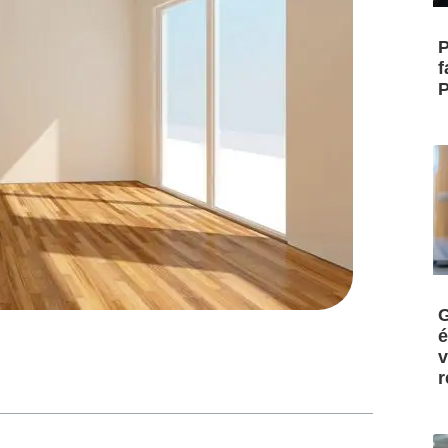
P
f
P
G
é
v
r