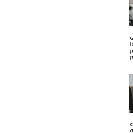
G
l
p
p
C
d