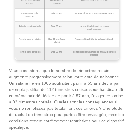
Type de dispositif de
Âge de départ
Condition principale de santé
retraite
possible
Retraite anticipée
Dès 55 ans
Incapacité de 50 % et trimestres cotisés
handicap
Retraite pour inaptitude
Dès 62 ans
Incapacité de travail reconnue
médicalement
Retraite pour invalidité
Dès 62 ans (taux
Pension d’invalidité de catégorie 2 ou 3
plein)
Retraite pour pénibilité
Dès 60 ans
Incapacité permanente liée à un accident ou
maladie
Vous constaterez que le nombre de trimestres requis
augmente progressivement selon votre date de naissance.
Un salarié né en 1965 souhaitant partir à 55 ans devra par
exemple justifier de 112 trimestres cotisés sous handicap. Si
ce même salarié décide de partir à 57 ans, l’exigence tombe
à 92 trimestres cotisés. Quelles sont les conséquences si
vous ne remplissez pas totalement ces critères ? Une étude
de rachat de trimestres peut parfois être envisagée, mais les
conditions restent extrêmement restrictives pour ce dispositif
spécifique.